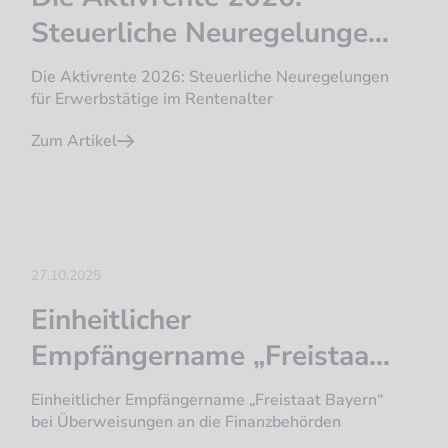
Steuerliche Neuregelungen
für Erwerbstätige im
Die Aktivrente 2026: Steuerliche Neuregelungen
Rentenalter
für Erwerbstätige im Rentenalter
Zum Artikel
27.10.2025
Einheitlicher
Empfängername „Freistaat
Bayern“ bei Überweisungen
Einheitlicher Empfängername „Freistaat Bayern“
an die Finanzbehörden
bei Überweisungen an die Finanzbehörden