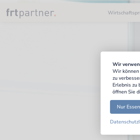
Wirtschaftspr
Wir verwen
Wir können 
zu verbesse
Erlebnis zu
öffnen Sie d
Nur Essen
Datenschutz