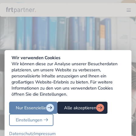
Wirtscha
Steuerbe
Rechtsb
Aktuelle
Wir verwenden Cookies
Wir können diese zur Analyse unserer Besucherdaten
Karriere
platzieren, um unsere Website zu verbessern,
personalisierte Inhalte anzuzeigen und Ihnen ein
Konta
großartiges Website-Erlebnis zu bieten. Für weitere
Informationen zu den von uns verwendeten Cookies
öffnen Sie die Einstellungen.
Nur Essenzielle
Alle akzeptieren
Einstellungen
Datenschutz
Impressum