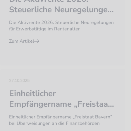
Steuerliche Neuregelungen
für Erwerbstätige im
Die Aktivrente 2026: Steuerliche Neuregelungen
Rentenalter
für Erwerbstätige im Rentenalter
Zum Artikel
27.10.2025
Einheitlicher
Empfängername „Freistaat
Bayern“ bei Überweisungen
Einheitlicher Empfängername „Freistaat Bayern“
an die Finanzbehörden
bei Überweisungen an die Finanzbehörden