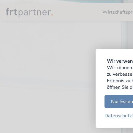
Wirtschaftspr
Wir verwen
Wir können 
zu verbesse
Erlebnis zu
öffnen Sie d
Nur Essen
Datenschutz